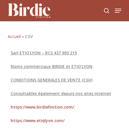
Skip
to
main
content
Accueil
»
CGV
Sarl ETIQ’LYON – RCS 437 993 215
Noms commerciaux BIRDIE et ETIQ’LYON
CONDITIONS GENERALES DE VENTE (CGV)
Consultables également depuis nos sites Internet
https://www.birdiefinition.com/
https://www.etiqlyon.com/