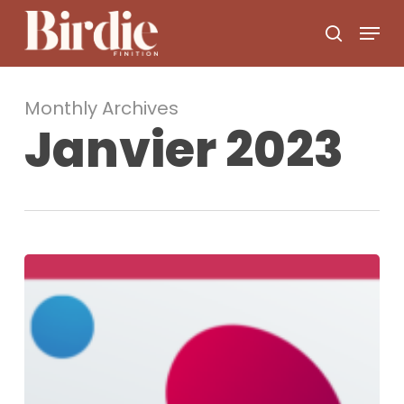
Skip
Menu
to
search
main
content
Monthly Archives
Janvier 2023